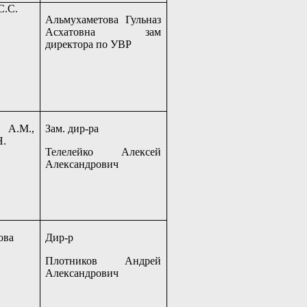
С.С.
Альмухаметова Гульназ
Асхатовна зам
директора по УВР
 А.М.,
Зам. дир-ра
Н.
Телелейко Алексей
Александрович
ова
Дир-р
Плотников Андрей
Александрович