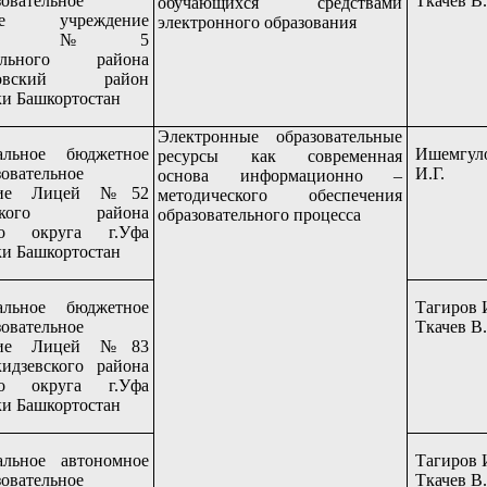
овательное
Ткачев В
обучающихся средствами
ное учреждение
электронного образования
назия №5
ального района
ановский район
и Башкортостан
Электронные образовательные
альное бюджетное
Ишемгул
ресурсы как современная
овательное
И.Г.
основа информационно –
ение Лицей №52
методического обеспечения
нского района
образовательного процесса
ого округа г.Уфа
и Башкортостан
альное бюджетное
Тагиров 
овательное
Ткачев В
ение Лицей №83
идзевского района
ого округа г.Уфа
и Башкортостан
льное автономное
Тагиров 
овательное
Ткачев В