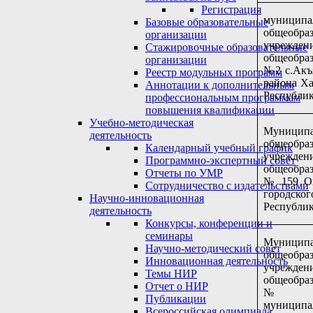
Регистрация
муниципа
Базовые образовательные
общеобраз
организации
учрежд
Стажировочные образовательные
общеобра
организации
№2 с.Акъ
Реестр модульных программ
района Х
Аннотации к дополнительным
Республик
профессиональным программам
повышения квалификации
Учебно-методическая
Муниципа
деятельность
общеобраз
Календарный учебный график
учрежд
Программно-экспертный совет
общеобра
Отчеты по УМР
№ 159 Ок
Сотрудничество с издательствами
городск
Научно-инновационная
Республик
деятельность
Конкурсы, конференции и
семинары
Муницип
Научно-методический совет
общеобраз
Инновационная деятельность
учрежд
Темы НИР
общеобра
Отчет о НИР
№ 7 
Публикации
муницип
Всероссийская олимпиада