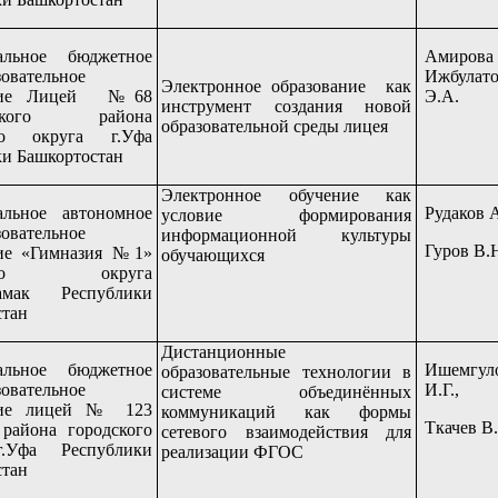
альное бюджетное
Амирова
овательное
Ижбулато
Электронное образование как
ение Лицей №68
Э.А.
инструмент создания новой
нского района
образовательной среды лицея
ого округа г.Уфа
и Башкортостан
Электронное обучение как
льное автономное
Рудаков 
условие формирования
овательное
информационной культуры
Гуров В.
ие «Гимназия №1»
обучающихся
ского округа
тамак Республики
стан
Дистанционные
альное бюджетное
Ишемгул
образовательные технологии в
овательное
И.Г.,
системе объединённых
ние лицей № 123
коммуникаций как формы
Ткачев В
 района городского
сетевого взаимодействия для
г.Уфа Республики
реализации ФГОС
стан