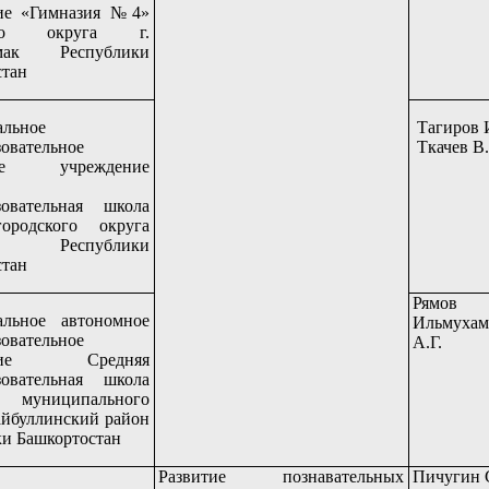
ие «Гимназия №4»
кого округа г.
амак Республики
стан
льное
Тагиров 
овательное
Ткачев В
ное учреждение
зовательная школа
одского округа
ель Республики
стан
Рямов 
льное автономное
Ильмухам
овательное
А.Г.
ение Средняя
зовательная школа
й муниципального
айбуллинский район
и Башкортостан
Развитие познавательных
Пичугин 