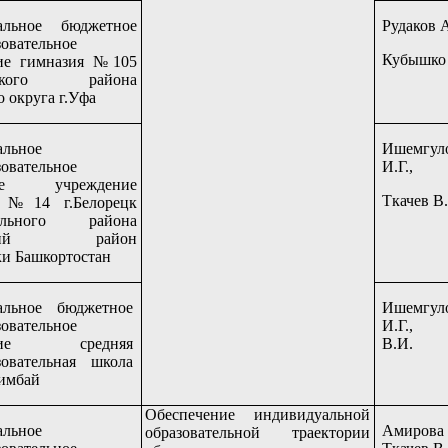
альное бюджетное
Рудаков 
овательное
Кубышко
ие гимназия №105
нского района
о округа г.Уфа
льное
Ишемгул
овательное
И.Г.,
ное учреждение
Ткачев В
я №14 г.Белорецк
ального района
ецкий район
и Башкортостан
льное бюджетное
Ишемгул
овательное
И.Г., 
ение средняя
В.И.
зовательная школа
имбай
Обеспечение индивидуальной
льное
Амирова
образовательной траектории