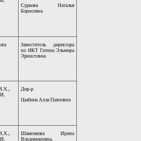
.И.
Суркова Наталья
Борисовна
ова
Заместитель директора
по ИКТ Гатина Эльмира
Эрнистовна
И.Х.,
Дир-р
.И.
Цыбина Алла Павловна
И.Х.,
Шаменкова Ирина
.И.
Владимировна,