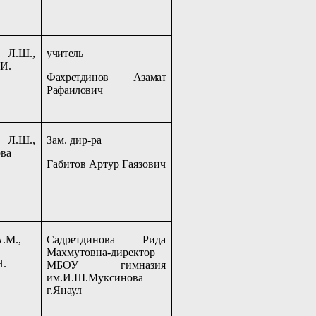
 Л.Ш.,
учитель
.И.
Фахретдинов Азамат
Рафаилович
 Л.Ш.,
Зам. дир-ра
ва
Габитов Артур Гаязович
А.М.,
Садретдинова Рида
Махмутовна-директор
Н.
МБОУ гимназия
им.И.Ш.Муксинова
г.Янаул