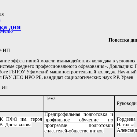
ня
е
ка дня
Меню
Повестка дн
ие ИП
ние эффективной модели взаимодействия колледжа в условиях 
системе среднего профессионального образования». Докладчик: 
боте ГБПОУ Уфимский машиностроительный колледж. Научный р
я ГАУ ДПО ИРО РБ, кандидат социологических наук Р.Р. Ураев
е ИП.
Тема
Руководи
Предпрофильная подготовка и
К ПФО им. героя
Гордеева
профильное обучение по
В. Доставалова
Наталья
программе подготовки
Александ
спасателей-общественников