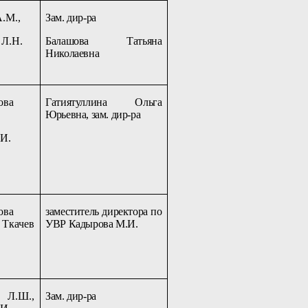
А.М.,
Зам. дир-ра
 Л.Н.
Балашова Татьяна
Николаевна
ова
Гатиятуллина Ольга
Юрьевна, зам. дир-ра
.И.
ова
заместитель директора по
Ткачев
УВР Кадырова М.И.
 Л.Ш.,
Зам. дир-ра