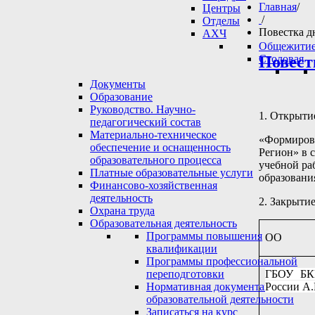
Главная
/
Центры
/
Отделы
Повестка д
АХЧ
Общежити
Повест
Столовая
Документы
Образование
Руководство. Научно-
1. Открыт
педагогический состав
Материально-техническое
«Формирова
обеспечение и оснащенность
Регион» в 
образовательного процесса
учебной ра
Платные образовательные услуги
образовани
Финансово-хозяйственная
деятельность
2. Закрыти
Охрана труда
Образовательная деятельность
Программы повышения
ОО
квалификации
Программы профессиональной
ГБОУ БК
переподготовки
России А.
Нормативная документация по
образовательной деятельности
Записаться на курс