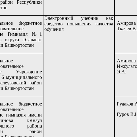
район Республики
стан
Электронный учебник как
альное бюджетное
Амирова
средство повышения качества
овательное
Ткачев В
обучения
ние Гимназия №1
о округа г.Салават
и Башкортостан
льное
Амирова
овательное
Ижбулато
ное Учреждение
Э.А.
6 муниципального
елеузовский район
и Башкортостан
альное бюджетное
Рудаков 
овательное
Гуров В.
ие гимназия имени
синова г.Янаул
ального района
ьский район
и Башкортостан