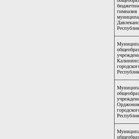
общеобраз
бюджет
гим
муницип
Давлек
Республик
Муницип
общеобраз
учрежд
Калини
городск
Республик
Муницип
общеобраз
учрежд
Орджоник
городск
Республик
Муниципа
общеобраз