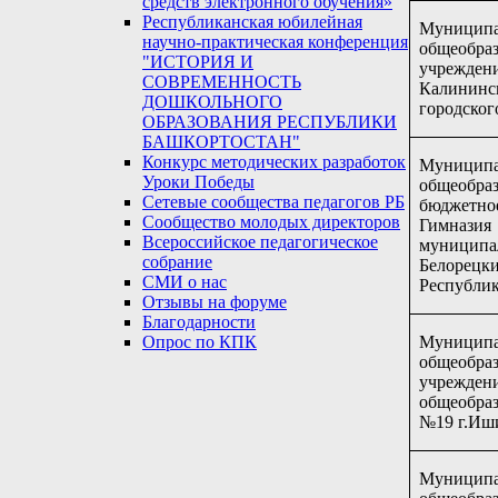
средств электронного обучения»
Республиканская юбилейная
Муницип
научно-практическая конференция
общеобраз
"ИСТОРИЯ И
учрежден
СОВРЕМЕННОСТЬ
Калини
ДОШКОЛЬНОГО
городског
ОБРАЗОВАНИЯ РЕСПУБЛИКИ
БАШКОРТОСТАН"
Конкурс методических разработок
Муниципа
Уроки Победы
общеобраз
Сетевые сообщества педагогов РБ
бюджет
Сообщество молодых директоров
Гимнази
Всероссийское педагогическое
муницип
собрание
Белор
СМИ о нас
Республик
Отзывы на форуме
Благодарности
Муниципа
Опрос по КПК
общеобраз
учрежд
общеобра
№19 г.Иш
Муниципа