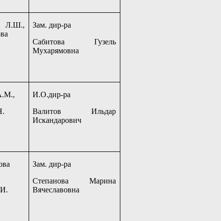
 Л.Ш.,
Зам. дир-ра
ва
Сабитова Гузель
Мухарямовна
А.М.,
И.О.дир-ра
Н.
Валитов Ильдар
Искандарович
ова
Зам. дир-ра
Степанова Марина
.И.
Вячеславовна