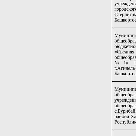
учрежден
городс
Стерлит
Башкорто
Муниципа
общеобраз
бюджет
«Средняя
общеобра
№1» гор
г.Агид
Башкорто
Муниципа
общеобраз
учрежд
общеобра
с.Буриба
района Х
Республик