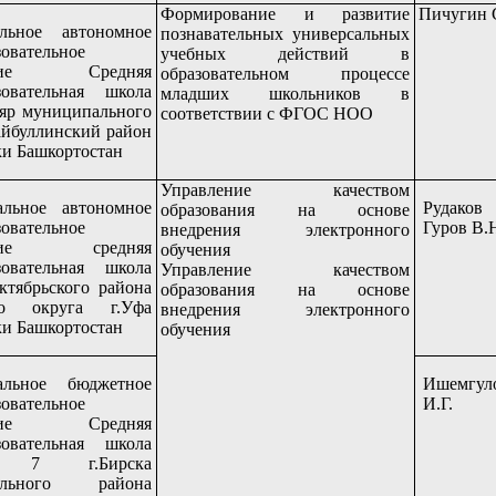
Формирование и развитие
Пичугин 
льное автономное
познавательных универсальных
овательное
учебных действий в
ение Средняя
образовательном процессе
зовательная школа
младших школьников в
яр муниципального
соответствии с ФГОС НОО
айбуллинский район
и Башкортостан
Управление качеством
льное автономное
Рудаков
образования на основе
овательное
Гуров В.
внедрения электронного
ение средняя
обучения
зовательная школа
Управление качеством
тябрьского района
образования на основе
ого округа г.Уфа
внедрения электронного
и Башкортостан
обучения
альное бюджетное
Ишемгул
овательное
И.Г.
ение Средняя
зовательная школа
г.Бирска
ального района