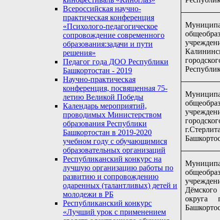
Всероссийская научно-
практическая конференция
Муницип
«Психолого-педагогическое
общеобраз
сопровождение современного
учрежд
образования:задачи и пути
Калини
решения»
городск
Педагог года ДОО Республики
Республик
Башкортостан - 2019
Научно-практическая
конференция, посвященная 75-
Муниципа
летию Великой Победы
общеобраз
Календарь мероприятий,
учрежден
проводимых Министерством
город
образования Республики
г.Стерли
Башкортостан в 2019-2020
Башкорто
учебном году с обучающимися
образовательных организаций
Республиканский конкурс на
Муницип
лучшую организацию работы по
общеобраз
развитию и сопровождению
учрежде
одаренных (талантливых) детей и
Дёмского
молодежи в РБ
округа 
Республиканский конкурс
Башкорто
«Лучший урок с применением