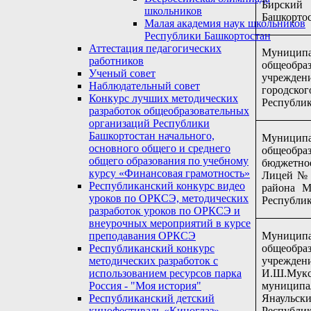
Бирский 
школьников
Башкорто
Малая академия наук школьников
Республики Башкортостан
Аттестация педагогических
Муницип
работников
общеобраз
Ученый совет
учрежде
Наблюдательный совет
городског
Конкурс лучших методических
Республик
разработок общеобразовательных
организаций Республики
Башкортостан начального,
Муниципа
основного общего и среднего
общеобраз
общего образования по учебному
бюджет
курсу «Финансовая грамотность»
Лицей № 
Республиканский конкурс видео
района М
уроков по ОРКСЭ, методических
Республик
разработок уроков по ОРКСЭ и
внеурочных мероприятий в курсе
Муницип
преподавания ОРКСЭ
общеобраз
Республиканский конкурс
учрежден
методических разработок с
И.Ш.Мук
использованием ресурсов парка
муницип
Россия - "Моя история"
Янаул
Республиканский детский
Республик
кинофестиваль «Киноглаз»