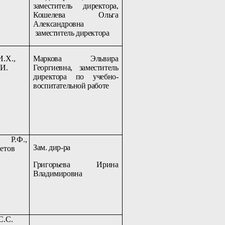
заместитель директора,
Кошелева Ольга
Александровна
заместитель директора
И.Х.,
Маркова Эльвира
.И.
Георгиевна, заместитель
директора по учебно-
воспитательной работе
Р.Ф.,
Зам. дир-ра
етов
Григорьева Ирина
Владимировна
С.С.