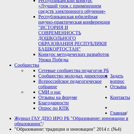
Республиканский конкурс
«Лучший урок с применением
средств электронного обучения»
Республиканская юбилейная
научно-практическая конференция
"ИСТОРИЯ И
СОВРЕМЕННОСТЬ
ДОШКОЛЬНОГО
ОБРАЗОВАНИЯ РЕСПУБЛИКИ
БАШКОРТОСТАН"
Конкурс методических разработок
Уроки Победы
Сообщества
Сетевые сообщества педагогов РБ
Сообщество молодых директоров
Задать
Всероссийское педагогическое
вопрос
собрание
Отзывы
СМИ о нас
Отзывы на форуме
Контакты
Благодарности
Опрос по КПК
Главная
/
Журнал ГАУ ДПО ИРО РБ "Образование: инновации в
образовании"
/
"Образование: традиции и инновации" 2014 г. (№4)