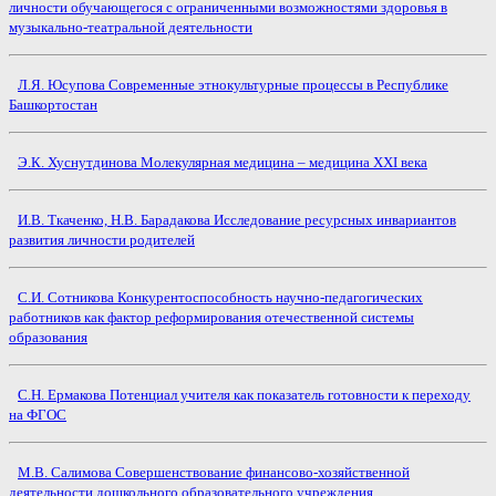
личности обучающегося с ограниченными возможностями здоровья в
музыкально-театральной деятельности
Л.Я. Юсупова Современные этнокультурные процессы в Республике
Башкортостан
Э.К. Хуснутдинова Молекулярная медицина – медицина XXI века
И.В. Ткаченко, Н.В. Барадакова Исследование ресурсных инвариантов
развития личности родителей
С.И. Сотникова Конкурентоспособность научно-педагогических
работников как фактор реформирования отечественной системы
образования
С.Н. Ермакова Потенциал учителя как показатель готовности к переходу
на ФГОС
М.В. Салимова Совершенствование финансово-хозяйственной
деятельности дошкольного образовательного учреждения