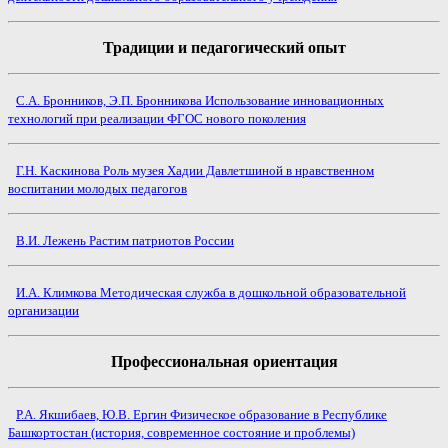
Традиции и педагогический опыт
С.А. Бронников, Э.П. Бронникова Использование инновационных
технологий при реализации ФГОС нового поколения
Г.Н. Каскинова Роль музея Хадии Давлетшиной в нравственном
воспитании молодых педагогов
В.И. Лежень Растим патриотов России
И.А. Климкова Методическая служба в дошкольной образовательной
организации
Профессиональная ориентация
Р.A. Якшибаев, Ю.В. Ергин Физическое образование в Республике
Башкортостан (история, современное состояние и проблемы)