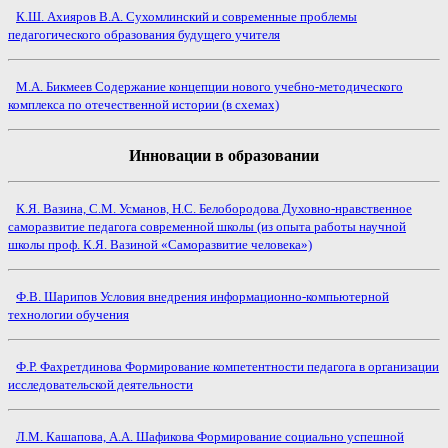
К.Ш. Ахияров В.А. Сухомлинский и современные проблемы
педагогического образования будущего учителя
М.А. Бикмеев Содержание концепции нового учебно-методического
комплекса по отечественной истории (в схемах)
Инновации в образовании
К.Я. Вазина, С.М. Усманов, Н.С. Белобородова Духовно-нравственное
саморазвитие педагога современной школы (из опыта работы научной
школы проф. К.Я. Вазиной «Саморазвитие человека»)
Ф.В. Шарипов Условия внедрения информационно-компьютерной
технологии обучения
Ф.Р. Фахретдинова Формирование компетентности педагога в организации
исследовательской деятельности
Л.М. Кашапова, А.А. Шафикова Формирование социально успешной